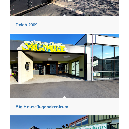
Deich 2009
Big HouseJugendzentrum