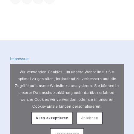
Impressum
Datenschutzerklärung
Wir verwenden Cookies, um unsere Webseite für Sie
optimal zu gestalten, fortlaufend zu verbessern und die
Zugriffe auf unsere Website zu analysieren. Sie können in
unserer Datenschutzerklärung mehr darüber erfahren,
welche Cookies wir verwenden, oder sie in unseren
Rheinstraße 34, 56564 Neuwied
Cookie-Einstellungen personalisieren.
0151 74501063
Alles akzeptieren
Ablehnen
info@fotostudio-bartz.de