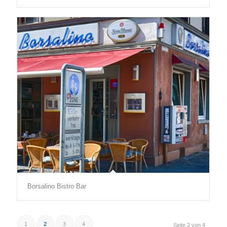
Borsalino Bistro Bar
1
2
3
4
Seite 2 von 4